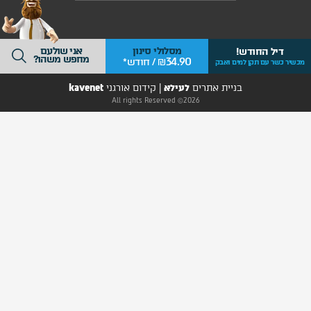
אני שולעם
מסלולי סינון
ל החודש!
מחפש משהו?
34.90
₪ / חודש*
 עם תקן למים ואבק
בניית אתרים
לעילא
|
קידום אורגני
kavenet
2026© All rights Reserved