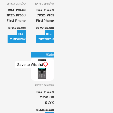
ניתן
ניתן
טלפונים כשרים
טלפונים כשרים
לבחור
לבחור
מכשיר כשר
מכשיר כשר
את
את
Pro1 מבית
Pro30 מבית
האפשרויות
האפשרויות
First Phone
FirstPhone
בעמוד
בעמוד
המוצר
המוצר
₪
369
₪
399
₪
358
₪
380
בחר
בחר
אפשרויות
אפשרויות
המחיר
המחיר
למוצר
Sale!
המקורי
הנוכחי
זה
היה:
הוא:
Save to Wishlist
יש
₪ 444.
₪ 470.
מספר
סוגים.
ניתן
טלפונים כשרים
לבחור
מכשיר כשר
את
Q8 מבית
האפשרויות
QLYX
בעמוד
המוצר
₪
444
₪
470