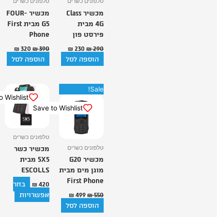
טלפונים כשרים
טלפונים כשרים
מכשיר Class
מכשיר FOUR-
4G מבית
G5 מבית First
פירסט פון
Phone
₪
320
₪
390
₪
230
₪
290
הוספה לסל
הוספה לסל
המחיר
המחיר
למוצר
Sale!
המקורי
הנוכחי
Save to Wishlist
זה
היה:
הוא:
Save to Wishlist
יש
₪ 499.
₪ 550.
מספר
סוגים.
טלפונים כשרים
ניתן
טלפונים כשרים
מכשיר כשר
לבחור
מכשיר G20
5X5 מבית
את
מוגן מים מבית
ESCOLLS
האפשרויות
First Phone
בחר
בעמוד
₪
420
אפשרויות
המוצר
₪
499
₪
550
הוספה לסל