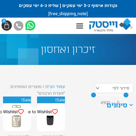
נקודות איסוף כ-3 ימי עסקים | שליח כ-6 ימי עסקים
[free_shipping_note]
0
עגלת
קניות
זיכרון ואחסון
עמוד הבית
/ מוצרים המתויגים
“וועדת הרבנים”
המחיר
המחיר
המחיר
המחיר
Sale!
Sale!
4900
—
0
ונים
המקורי
הנוכחי
המקורי
הנוכחי
היה:
הוא:
היה:
הוא:
Save to Wishlist
Save to Wishlist
₪ 320.
₪ 390.
₪ 230.
₪ 290.