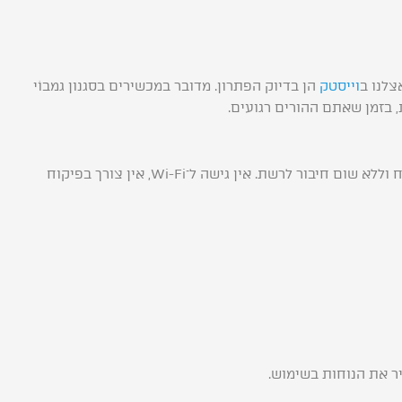
צלנו ב
וייסטק
הן בדיוק הפתרון. מדובר במכשירים בסגנון גמבוֹי
ת, בזמן שאתם ההורים רגועים.
הקונסולות מגיעות עם מאות משחקים קלאסיים מותאמים לילדים, מסך צבעוני, סוללה חזקה, ממשק פשוט ונוח וללא שום חיבור לרשת. אין גישה ל־Wi-Fi, אין צורך בפיקוח
ר את הנוחות בשימוש.