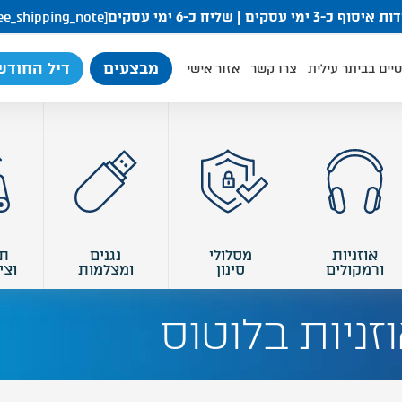
סוף כ-3 ימי עסקים | שליח כ-6 ימי עסקים
[free_shipping_note]
מבצעים
דיל החודש
יים בביתר עילית
צרו קשר
אזור אישי
אוזניות
מסלולי
נגנים
ת
ורמקולים
סינון
ומצלמות
וצי
זניות בלוטוס