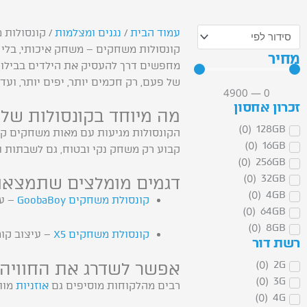
עמוד הבית
/
נגנים ומצלמות
/ קונסולות
קונסולות משחקים – משחק איכותי, בלי 
מחיר
מחפשים דרך להעסיק את הילדים בבילוי 
של פעם, רק חכמים יותר, יפים יותר, ועד
4900
—
0
זכרון אחסון
מה מיוחד בקונסולות שלנ
)
0
(
128GB
)
0
(
16GB
קבוע רק משחק נקי ובטוח, גם לשבתות ול
)
0
(
256GB
)
0
(
32GB
דגמים מומלצים שתמצאו 
)
0
(
4GB
קונסולת משחקים GoobaBoy
– עם
)
0
(
64GB
)
0
(
8GB
קונסולת משחקים X5
– עיצוב קומ
רשת דור
)
0
(
2G
אפשר לשדרג את החוויה
)
0
(
3G
רבים מהלקוחות מוסיפים גם
אוזניות
מות
)
0
(
4G