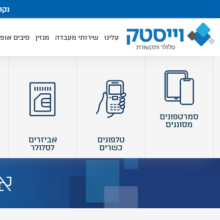
ילוג
נקודות אי
תוכן
עלינו
שירותי מעבדה
מגזין
סיבים אופט
סמרטפונים
מסוננים
טלפונים
אביזרים
כשרים
לסלולר
או