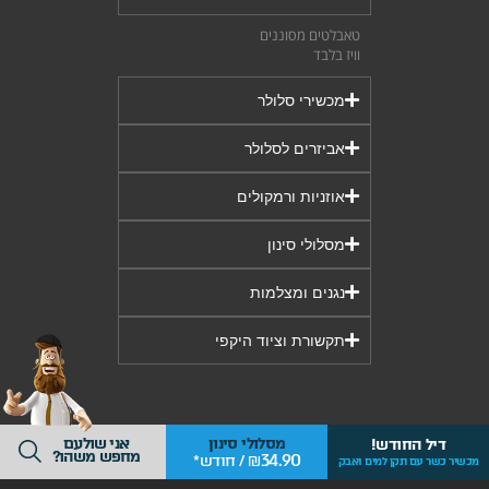
טאבלטים מסוננים
וויז בלבד
מכשירי סלולר
אביזרים לסלולר
אוזניות ורמקולים
מסלולי סינון
נגנים ומצלמות
תקשורת וציוד היקפי
אני שולעם
מסלולי סינון
דיל החודש!
מחפש משהו?
34.90
₪ / חודש*
מכשיר כשר עם תקן למים ואבק