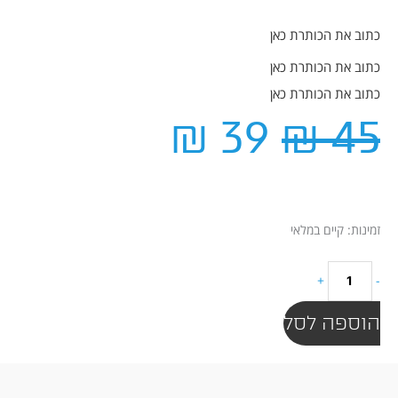
כתוב את הכותרת כאן
כתוב את הכותרת כאן
כתוב את הכותרת כאן
המחיר
המחיר
₪
39
₪
45
המקורי
הנוכחי
היה:
הוא:
₪ 39.
₪ 45.
כמות
זמינות:
קיים במלאי
של
אוזנית
+
-
סיליקון
דוקו
הוספה לסל
דגם
Q3