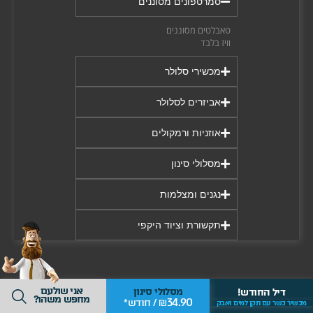
סמרטפונים מסוננים
ר
טאבלטים מסוננים
וויז בלבד
מכשירי סלולר
אביזרים לסלולר
אוזניות ורמקולים
מסלולי סינון
נגנים ומצלמות
תקשורת וציוד היקפי
אני שולעם
מסלולי סינון
דיל החודש!
מחפש משהו?
34.90
₪ / חודש*
מכשיר כשר עם תקן למים ואבק