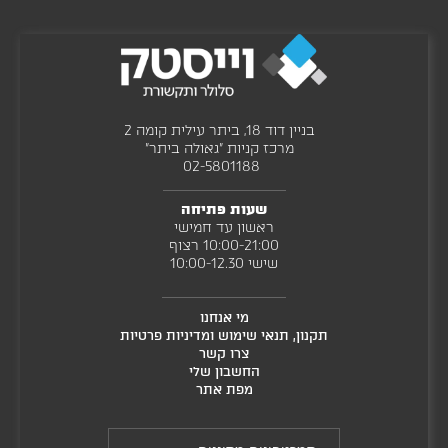
s
א
O
R
e
ת
U
T
u
ה
N
1
s
א
T
1
פ
M
0
ש
בניין דוד 18, ביתר עילית קומה 2
X
J
ר
מרכז קניות "גאולה ביתר"
-
B
02-5801188 ‎
ו
0
L
י
ש
1
שעות פתיחה
ו
ח
ראשון עד חמישי
ת
ו
10:00-21:00 רצוף
ב
שישי 10:00-12.30
ר
ע
מ
מי אנחנו
ו
תקנון, תנאי שימוש ומדיניות פרטיות
ד
צרו קשר
ה
החשבון שלי
מ
מפת אתר
ו
צ