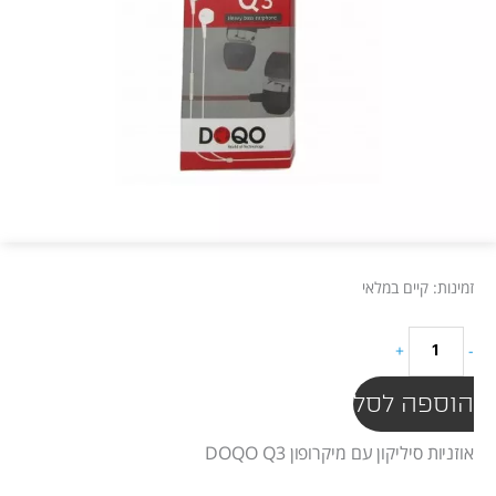
כמות
זמינות:
קיים במלאי
של
אוזנית
+
-
סיליקון
דוקו
הוספה לסל
דגם
Q3
אוזניות סיליקון עם מיקרופון DOQO Q3