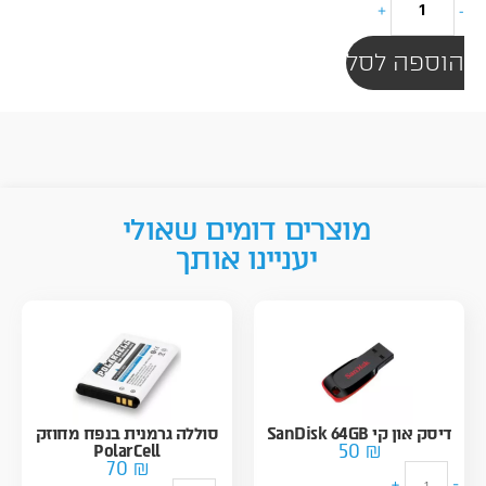
+
-
און
קי
הוספה לסל
SanDisk
32GB
מוצרים דומים שאולי
יעניינו אותך
דיסק און קי SanDisk 64GB
סוללה גרמנית בנפח מחוזק
50
₪
PolarCell
70
₪
כ
+
-