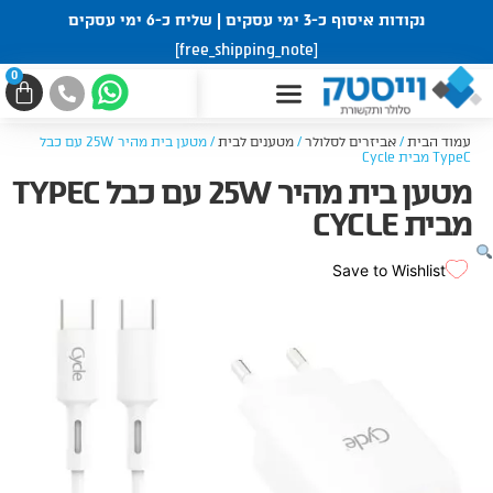
ילוג
נקודות איסוף כ-3 ימי עסקים | שליח כ-6 ימי עסקים
תוכן
[free_shipping_note]
0
עגל
קניו
עמוד הבית
/
אביזרים לסלולר
/
מטענים לבית
/ מטען בית מהיר 25W עם כבל
TypeC מבית Cycle
מטען בית מהיר 25W עם כבל TYPEC
מבית CYCLE
Save to Wishlist