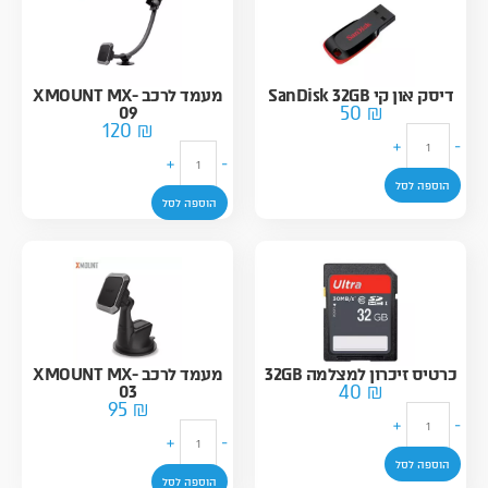
דיסק און קי SanDisk 32GB
מעמד לרכב XMOUNT MX-
50
₪
09
120
₪
כ
+
-
כ
מ
+
-
מ
ו
הוספה לסל
ו
ת
הוספה לסל
ת
ש
ש
ל
ל
ד
מ
י
ע
ס
מ
ק
ד
א
כרטיס זיכרון למצלמה 32GB
מעמד לרכב XMOUNT MX-
40
₪
ל
03
ו
95
₪
כ
ר
ן
+
-
כ
מ
כ
+
-
ק
מ
ו
ב
הוספה לסל
י
ו
ת
הוספה לסל
X