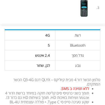
רשת
4G
5
Bluetooth
גודל מסך
2.4 אינטש
צבע
לבן, שחור
טלפון הכשר דור 4 מבית קיוליקס – QLYX דגם Q3-4G הכשר
המתקדם.
ללא תמיכה ב SMS.
תומך בשני כרטיסי סים קליטה חזקה במיוחד ברשת הדור 4
VoLte ושיחות באיכות HD. תומך בשיחות HD גם בדור 3!.
שקע טעינה טייפ סי Type C. • סוללה עוצמתית BL-4U