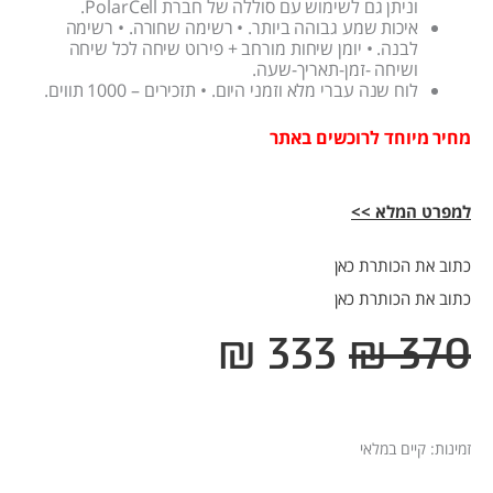
וניתן גם לשימוש עם סוללה של חברת PolarCell.
איכות שמע גבוהה ביותר. • רשימה שחורה. • רשימה
לבנה. • יומן שיחות מורחב + פירוט שיחה לכל שיחה
ושיחה -זמן-תאריך-שעה.
לוח שנה עברי מלא וזמני היום. • תזכירים – 1000 תווים.
מחיר מיוחד לרוכשים באתר
למפרט המלא >>
כתוב את הכותרת כאן
כתוב את הכותרת כאן
המחיר
המחיר
₪
333
₪
370
המקורי
הנוכחי
היה:
הוא:
₪ 333.
₪ 370.
כמות
זמינות:
קיים במלאי
של