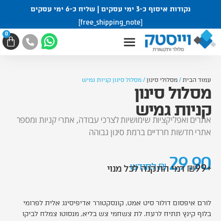
ילוג
נקודות איסוף כ-3 ימי עסקים | שליח כ-6 ימי עסקים
תוכן
[free_shipping_note]
0
עגל
קניו
עמוד הבית
/
מסלולי סינון
/ מסלול סינון קניות גמיש
מסלול סינון
קניות גמיש
אתרים ואפליקציות שימושיות לצרכי עבודה, אתרי קניות ומספר
אתרי חדשות חרדיים ברמת סינון גבוהה
29.90
₪ לחודש
+ 99
₪ דמי התקנה לכל מנוי
לורם איפסום דולור סיט אמט, קונסקטורר אדיפיסינג אלית לפרומי
בלוף קינץ תתיח לרעח. לת צשחמי צש בליא, מנסוטו צמלח לביקו