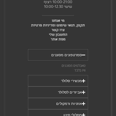
P
10:00-21:00 רצוף
ע
שישי 10:00-12.30
S
מ
ו
מי אנחנו
ד
תקנון, תנאי שימוש ומדיניות פרטיות
ה
צרו קשר
מ
החשבון שלי
מפת אתר
ו
צ
ר
סמרטפונים מסוננים
טאבלטים מסוננים
וויז בלבד
מכשירי סלולר
אביזרים לסלולר
אוזניות ורמקולים
מסלולי סינון