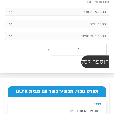
תוספות ושדרוגים:
Q8
מבית
QLYX
+
-
הוספה לסל
מפרט טכני: מכשיר כשר Q8 מבית QLYX
כללי
כתוב את הכותרת כאן