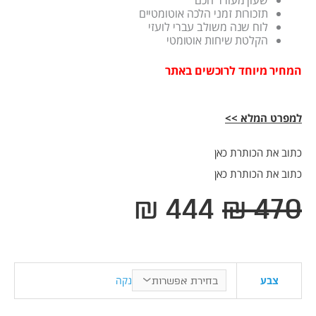
תזכורות זמני הלכה אוטומטיים
לוח שנה משולב עברי לועזי
הקלטת שיחות אוטומטי
המחיר מיוחד לרוכשים באתר
למפרט המלא >>
כתוב את הכותרת כאן
כתוב את הכותרת כאן
המחיר
המחיר
₪
444
₪
470
המקורי
הנוכחי
היה:
הוא:
₪ 444.
₪ 470.
כמות
נקה
צבע
של
מכשיר
כשר