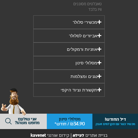
טאבלטים מסוננים
וויז בלבד
מכשירי סלולר
אביזרים לסלולר
אוזניות ורמקולים
מסלולי סינון
נגנים ומצלמות
תקשורת וציוד היקפי
אני שולעם
מסלולי סינון
דיל החודש!
מחפש משהו?
34.90
₪ / חודש*
מכשיר כשר עם תקן למים ואבק
בניית אתרים
לעילא
|
קידום אורגני
kavenet