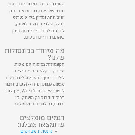
הפתרון. מדובר במכשירים בסגנון
גמבוֹי של פעם, רק חכמים יותר,
יפים יותר, ועדיין בלי אינטרנט
בכלל. הילדים יכולים לשחק,
ליהנות ולפתח מיומנויות, בזמן
שאתם ההורים רגועים.
מה מיוחד בקונסולות
שלנו?
הקונסולות מגיעות עם מאות
משחקים קלאסיים מותאמים
לילדים, מסך צבעוני, סוללה חזקה,
ממשק פשוט ונוח וללא שום חיבור
לרשת. אין גישה ל־Wi-Fi, אין צורך
בפיקוח קבוע רק משחק נקי
ובטוח, גם לשבתות ולטיולים.
דגמים מומלצים
שתמצאו אצלנו:
קונסולת משחקים