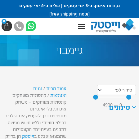
ילוג
נקודות איסוף כ-3 ימי עסקים | שליח כ-6 ימי עסקים
תוכן
[free_shipping_note]
0
עגל
קניו
גיימבוי
עמוד הבית
/
נגנים
ומצלמות
/ קונסולות משחקים
קונסולות משחקים – משחק
4900
—
0
סינונים
איכותי, בלי אינטרנט
מחפשים דרך להעסיק את הילדים
בבילוי חווייתי וללא חשש מגישה
לתכנים בעייתיים? הקונסולות
שתמצאו אצלנו ב
וייסטק
הן בדיוק