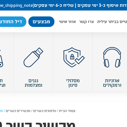
סוף כ-3 ימי עסקים | שליח כ-6 ימי עסקים
[free_shipping_note]
מבצעים
דיל החודש
יים בביתר עילית
צרו קשר
אזור אישי
אוזניות
מסלולי
נגנים
ת
ורמקולים
סינון
ומצלמות
וצי
עמוד הבית
/
טלפונים כשרים
/
מכשירים כשרים
/ מכשיר
מכ