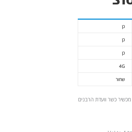
כן
כן
כן
4G
שחור
ר דגם S10 מבית QLYX הוא מכשיר כשר וועדת הרבנים