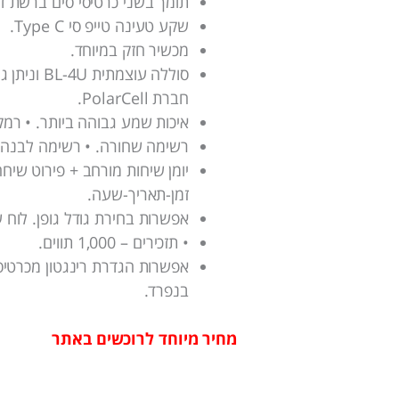
תומך בשני כרטיסי סים ברשת דור 4 Lte
שקע טעינה טייפ סי Type C.
מכשיר חזק במיוחד.
סוללה עוצמת
חברת PolarCell.
איכות שמע גבוהה ביותר. • רמקו
רשימה שחורה. • רשימה לבנה 
יומן שיחות מורחב + פירוט שיח
זמן-תאריך-שעה.
אפשרות בחירת גודל גופן. לוח ש
• תזכירים – 1,000 תווים.
אפשרות הגדרת רינגטון מכרטיס 
בנפרד.
מחיר מיוחד לרוכשים באתר