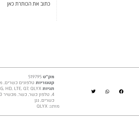
כתוב את הכותרת כאן
מק"ט
519795
קטגוריות
טלפונים כשרים
,
מכ
תגיות
QLYX קיוליקס
,
Q7
,
LTE
,
HD
,
4G
4
,
טלפון כשר
,
כשר
,
מכשיר S10 כשר
כשרים
,
נגן
מותג:
QLYX