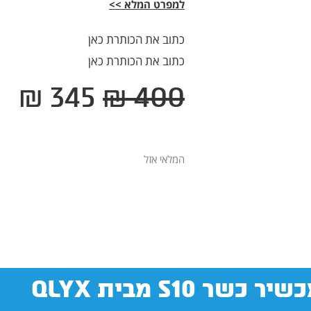
למפרט המלא >>
כתוב את הכותרת כאן
כתוב את הכותרת כאן
המחיר
המ
₪
345
₪
400
המקורי
הנ
היה:
הו
345.
₪ 400.
המלאי אזל
ר S10 מבית QLYX